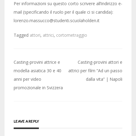
Per informazioni su questo corto scrivere all’indirizzo e-
mail (specificando il ruolo per il quale ci si candida):
lorenzo.massucco@studenti.scuolaholden.it
Tagged
attori
,
attrici
,
cortometraggio
Post
Casting-provini attrice e
Casting-provini attori e
navigation
modella asiatica 30 e 40
attrici per film “Ad un passo
anni per video
dalla vita” | Napoli
promozionale in Svizzera
LEAVE A REPLY