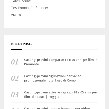
Talent Show
Testimonial / Influencer
VM 18
RECENT POSTS
Casting-provini comparse 18 e 75 anni pe film in
Piemonte
Casting-provini figurazioni per video
promozionale hotel lago di Como
Casting-provini attori e ragazzi 18 e 65 anni per
film “Il Paese” | Foggia
Casting-provini uomo e bambino per video