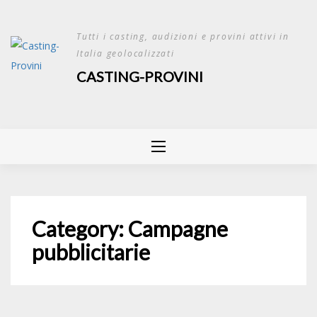
Skip
to
Tutti i casting, audizioni e provini attivi in
content
Italia geolocalizzati
CASTING-PROVINI
Category:
Campagne
pubblicitarie