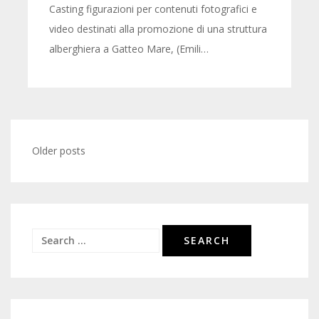
Casting figurazioni per contenuti fotografici e
video destinati alla promozione di una struttura
alberghiera a Gatteo Mare, (Emili…
Posts
Older posts
navigation
Search
for: