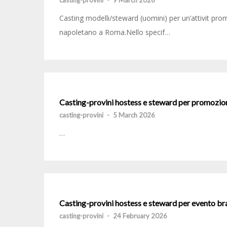
casting-provini
-
9 March 2026
Casting modelli/steward (uomini) per un’attivit pro
napoletano a Roma.Nello specif…
Casting-provini hostess e steward per promozio
casting-provini
-
5 March 2026
…
Casting-provini hostess e steward per evento b
casting-provini
-
24 February 2026