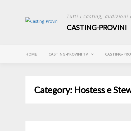
Skip
to
Tutti i casting, audizioni 
content
CASTING-PROVINI
HOME
CASTING-PROVINI TV
CASTING-PROV
Category:
Hostess e Ste