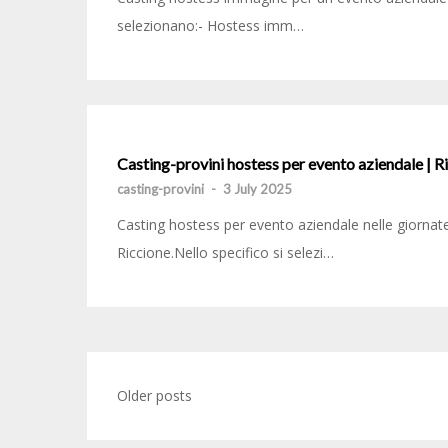
selezionano:- Hostess imm…
Casting-provini hostess per evento aziendale | R
casting-provini
-
3 July 2025
Casting hostess per evento aziendale nelle giorna
Riccione.Nello specifico si selezi…
Posts
Older posts
navigation