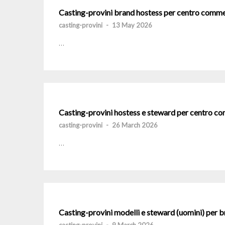
Casting-provini brand hostess per centro comm
casting-provini
-
13 May 2026
…
Casting-provini hostess e steward per centro c
casting-provini
-
26 March 2026
…
Casting-provini modelli e steward (uomini) per 