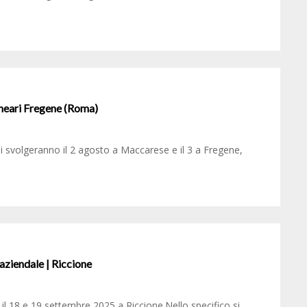
lneari Fregene (Roma)
i svolgeranno il 2 agosto a Maccarese e il 3 a Fregene,
aziendale | Riccione
l 18 e 19 settembre 2025 a Riccione.Nello specifico si