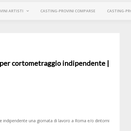
INI ARTISTI
CASTING-PROVINI COMPARSE
CASTING-PR
i per cortometraggio indipendente |
ne indipendente una giornata di lavoro a Roma e/o dintorni