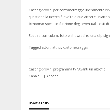
Casting-provini per cortometraggio liberamente ispir
questione la ricerca è rivolta a due attori e un’attri
Rimborso spese in funzione degli eventuali costi d
Spedire curriculum, foto e showreel (o una clip signi
Tagged
attori
,
attrici
,
cortometraggio
Post
Casting-provini programma tv “Avanti un altro” di
navigation
Canale 5 | Ancona
LEAVE A REPLY