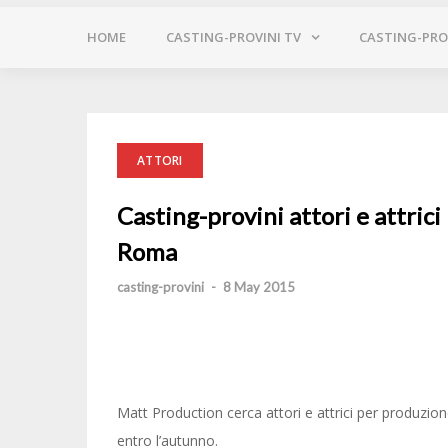
HOME
CASTING-PROVINI TV
CASTING-PROV
ATTORI
Casting-provini attori e attric
Roma
casting-provini
-
8 May 2015
Matt Production cerca attori e attrici per produzio
entro l’autunno.