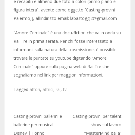
e recapiti) e almeno due foto a colori (primo piano e
figura intera), avente come oggetto [Casting-provini
Palermo]], all’indirizzo email: labastoggi2@gmail.com
“Amore Criminale” è una docu-fiction che va in onda su
Rai Tre in prima serata. Per chi fosse interessato a
informarsi sulla natura della trasmissione, è possibile
trovare le puntate su youtube digitando “Amore
Criminale” oppure sulla pagina web di Rai Tre che
segnaliamo nel link per maggiori informazioni.
Tagged
attori
,
attrici
,
rai
,
tv
Post
Casting-provini ballerini e
Casting-provini per talent
navigation
ballerine per musical
show sul lavoro
Disney | Torino
“MasterMind Italia”