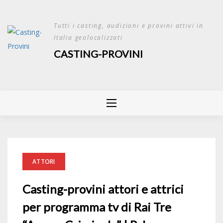
Skip
to
Tutti i casting, audizioni e provini attivi in
content
Italia geolocalizzati
CASTING-PROVINI
ATTORI
Casting-provini attori e attrici
per programma tv di Rai Tre