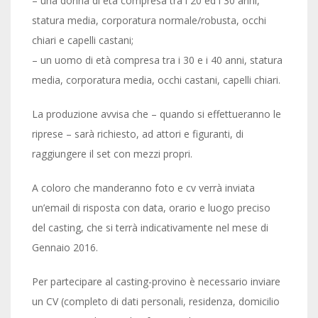
– una donna di età compresa tra i 20 ed i 30 anni,
statura media, corporatura normale/robusta, occhi
chiari e capelli castani;
– un uomo di età compresa tra i 30 e i 40 anni, statura
media, corporatura media, occhi castani, capelli chiari.
La produzione avvisa che – quando si effettueranno le
riprese – sarà richiesto, ad attori e figuranti, di
raggiungere il set con mezzi propri.
A coloro che manderanno foto e cv verrà inviata
un’email di risposta con data, orario e luogo preciso
del casting, che si terrà indicativamente nel mese di
Gennaio 2016.
Per partecipare al casting-provino è necessario inviare
un CV (completo di dati personali, residenza, domicilio