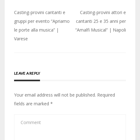
Post
Casting-provini cantanti e
Casting-provini attori e
navigation
gruppi per evento “Apriamo
cantanti 25 e 35 anni per
le porte alla musica” |
“Amalfi Musical” | Napoli
Varese
LEAVE A REPLY
Your email address will not be published.
Required
fields are marked
*