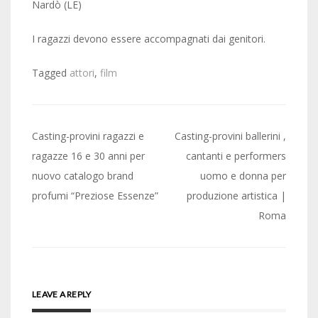
Nardò (LE)
I ragazzi devono essere accompagnati dai genitori.
Tagged
attori
,
film
Post
Casting-provini ragazzi e
Casting-provini ballerini ,
navigation
ragazze 16 e 30 anni per
cantanti e performers
nuovo catalogo brand
uomo e donna per
profumi “Preziose Essenze”
produzione artistica |
Roma
LEAVE A REPLY