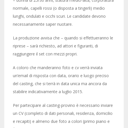
– donna di 25/30 anni, statura medio-alta, corporatura
normale, capelli rossi (o disposta a tingerli) medio
lunghi, ondulati e occhi scuri. Le candidate devono
necessariamente saper nuotare.
La produzione avvisa che – quando si effettueranno le
riprese – sarà richiesto, ad attori e figuranti, di
raggiungere il set con mezzi propri.
A coloro che manderanno foto e cv verrà inviata
un’email di risposta con data, orario e luogo preciso
del casting, che si terrà in data unica ma ancora da
stabilire indicativamente a luglio 2015.
Per partecipare al casting-provino è necessario inviare
un CV (completo di dati personali, residenza, domicilio
e recapiti) e almeno due foto a colori (primo piano e