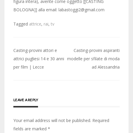
figura intera), avente come oggetto [[CASTING
BOLOGNA]] alla email: labastoggi2@gmail.com
Tagged
attrice
,
rai
,
tv
Post
Casting-provini attori e
Casting-provini aspiranti
navigation
attrici pugliesi 14 e 30 anni
modelle per sfilate di moda
per film | Lecce
ad Alessandria
LEAVE A REPLY
Your email address will not be published.
Required
fields are marked
*