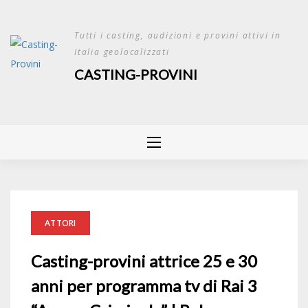
Skip
to
Tutti i casting, audizioni e provini attivi in
content
Italia geolocalizzati
CASTING-PROVINI
ATTORI
Casting-provini attrice 25 e 30
anni per programma tv di Rai 3