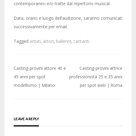
contemporaneo e/o tratte dal repertorio musical.
Data, orario e luogo dell’audizione, saranno comunicati
successivamente per email.
Tagged
artisti
,
attori
,
ballerini
,
cantanti
Post
Casting-provini attore 40 e
Casting-provini attrice
navigation
45 anni per spot
professionista 25 e 35 anni
modellismo | Milano
per spot web | Roma
LEAVE A REPLY