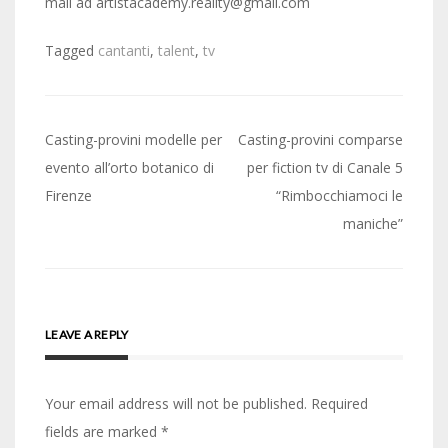
mail ad artistacademy.reality@gmail.com
Tagged
cantanti
,
talent
,
tv
Post
Casting-provini modelle per
Casting-provini comparse
navigation
evento all’orto botanico di
per fiction tv di Canale 5
Firenze
“Rimbocchiamoci le
maniche”
LEAVE A REPLY
Your email address will not be published.
Required
fields are marked
*