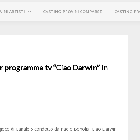
INI ARTISTI
CASTING-PROVINI COMPARSE
CASTING-PR
er programma tv “Ciao Darwin” in
 gioco di Canale 5 condotto da Paolo Bonolis “Ciao Darwin”