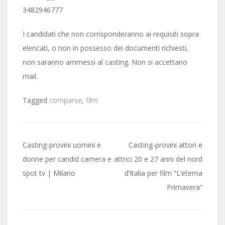
3482946777
I candidati che non corrisponderanno ai requisiti sopra
elencati, o non in possesso dei documenti richiesti,
non saranno ammessi al casting. Non si accettano
mail.
Tagged
comparse
,
film
Post
Casting-provini uomini e
Casting-provini attori e
navigation
donne per candid camera e
attrici 20 e 27 anni del nord
spot tv | Milano
d’Italia per film “L’eterna
Primavera”