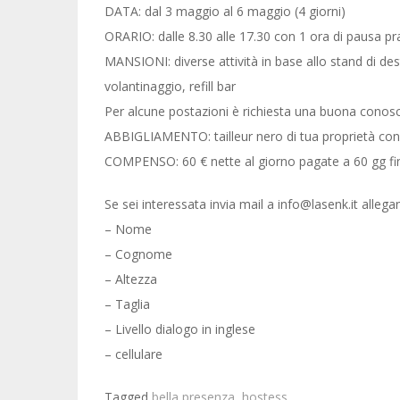
DATA: dal 3 maggio al 6 maggio (4 giorni)
ORARIO: dalle 8.30 alle 17.30 con 1 ora di pausa p
MANSIONI: diverse attività in base allo stand di de
volantinaggio, refill bar
Per alcune postazioni è richiesta una buona conoscen
ABBIGLIAMENTO: tailleur nero di tua proprietà con
COMPENSO: 60 € nette al giorno pagate a 60 gg f
Se sei interessata invia mail a info@lasenk.it alleg
– Nome
– Cognome
– Altezza
– Taglia
– Livello dialogo in inglese
– cellulare
Tagged
bella presenza
,
hostess