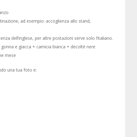
ranzo
stinazione, ad esempio: accoglienza allo stand,
za dell’inglese, per altre postazioni serve solo l’italiano.
 gonna e giacca + camicia bianca + decoltè nere
ine mese
ando una tua foto e: