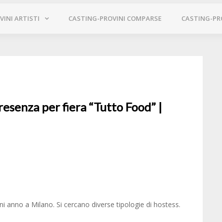
INI ARTISTI
CASTING-PROVINI COMPARSE
CASTING-PR
resenza per fiera “Tutto Food” |
ni anno a Milano. Si cercano diverse tipologie di hostess.