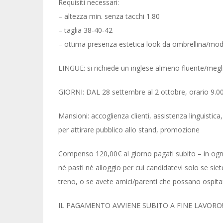
Requisiti necessari:
– altezza min. senza tacchi 1.80
– taglia 38-40-42
– ottima presenza estetica look da ombrellina/mode
LINGUE: si richiede un inglese almeno fluente/megli
GIORNI: DAL 28 settembre al 2 ottobre, orario 9.00-
Mansioni: accoglienza clienti, assistenza linguistica
per attirare pubblico allo stand, promozione
Compenso 120,00€ al giorno pagati subito – in ogni
nè pasti nè alloggio per cui candidatevi solo se sie
treno, o se avete amici/parenti che possano ospita
IL PAGAMENTO AVVIENE SUBITO A FINE LAVORO!!! 