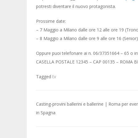
potresti diventare il nuovo protagonista.
Prossime date:
– 7 Maggio a Milano dalle ore 12 alle ore 19 (Trono
– 8 Maggio a Milano dalle ore 9 alle ore 16 (Senior)
Oppure puoi telefonare ai n. 06/37351664 – 65 o inv
CASELLA POSTALE 12345 – CAP 00135 – ROMA B
Tagged
tv
Post
Casting-provini ballerini e ballerine | Roma per eve
navigation
in Spagna