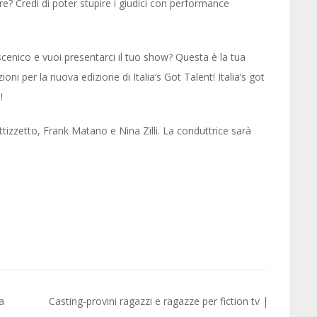
re? Credi di poter stupire i giudici con performance
cenico e vuoi presentarci il tuo show? Questa è la tua
ioni per la nuova edizione di Italia’s Got Talent! Italia’s got
!
ittizzetto, Frank Matano e Nina Zilli. La conduttrice sarà
a
Casting-provini ragazzi e ragazze per fiction tv |