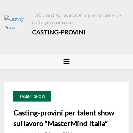
Skip
to
Tutti i casting, audizioni e provini attivi in
content
Italia geolocalizzati
CASTING-PROVINI
TALENT SHOW
Casting-provini per talent show
sul lavoro “MasterMind Italia”