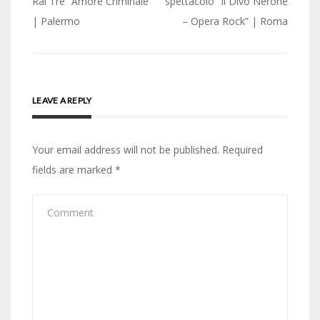
Rai Tre “Amore Criminale”
spettacolo “Il Divo Nerone
| Palermo
– Opera Rock” | Roma
LEAVE A REPLY
Your email address will not be published.
Required
fields are marked
*