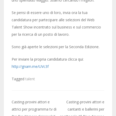
uno splendido viaggio. Stiamo cercando i migliori.
Se pensi di essere uno di loro, invia ora la tua
candidatura per partecipare alle selezioni del Web
Talent Show incentrato sul business e sul commercio
per la ricerca di un posto di lavoro.
Sono già aperte le selezioni per la Seconda Edizione.
Per inviare la propria candidatura clicca qui:
http://gnam.me/UVc3f
Tagged
talent
Post
Casting-provini attori e
Casting-provini attori e
navigation
attrici per programma tv di
cantanti e ballerini per