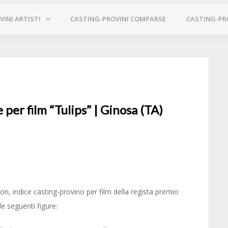
INI ARTISTI
CASTING-PROVINI COMPARSE
CASTING-PR
per film “Tulips” | Ginosa (TA)
tion, indice casting-provino per film della regista premio
le seguenti figure: