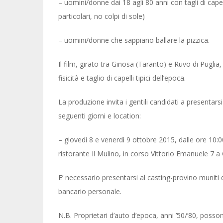
– uomini/donne dai 18 agli 80 anni con tagli di capell
particolari, no colpi di sole)
– uomini/donne che sappiano ballare la pizzica.
Il film, girato tra Ginosa (Taranto) e Ruvo di Puglia,
fisicità e taglio di capelli tipici dell’epoca.
La produzione invita i gentili candidati a presentarsi 
seguenti giorni e location:
– giovedì 8 e venerdì 9 ottobre 2015, dalle ore 10:00
ristorante Il Mulino, in corso Vittorio Emanuele 7 a
E’ necessario presentarsi al casting-provino muniti 
bancario personale.
N.B. Proprietari d’auto d’epoca, anni ’50/’80, posso