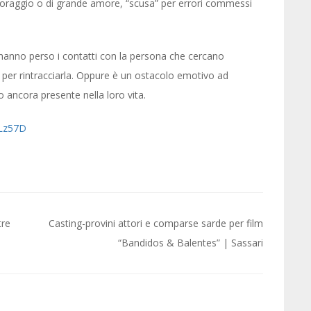
di coraggio o di grande amore, “scusa” per errori commessi
é hanno perso i contatti con la persona che cercano
per rintracciarla. Oppure è un ostacolo emotivo ad
 ancora presente nella loro vita.
/Lz57D
tre
Casting-provini attori e comparse sarde per film
“Bandidos & Balentes” | Sassari