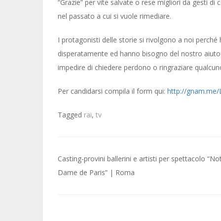
“Grazie” per vite salvate o rese migliori da gesti 
nel passato a cui si vuole rimediare.
I protagonisti delle storie si rivolgono a noi perch
disperatamente ed hanno bisogno del nostro aiuto 
impedire di chiedere perdono o ringraziare qualcuno
Per candidarsi compila il form qui:
http://gnam.me
Tagged
rai
,
tv
Post
Casting-provini ballerini e artisti per spettacolo “No
navigation
Dame de Paris” | Roma