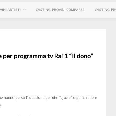
INI ARTISTI
CASTING-PROVINI COMPARSE
CASTING-PR
 per programma tv Rai 1 “Il dono”
he hanno perso l’occasione per dire “grazie” o per chiedere
.