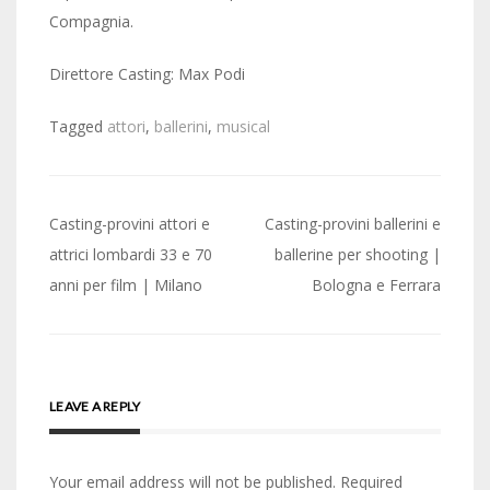
Compagnia.
Direttore Casting: Max Podi
Tagged
attori
,
ballerini
,
musical
Post
Casting-provini attori e
Casting-provini ballerini e
navigation
attrici lombardi 33 e 70
ballerine per shooting |
anni per film | Milano
Bologna e Ferrara
LEAVE A REPLY
Your email address will not be published.
Required