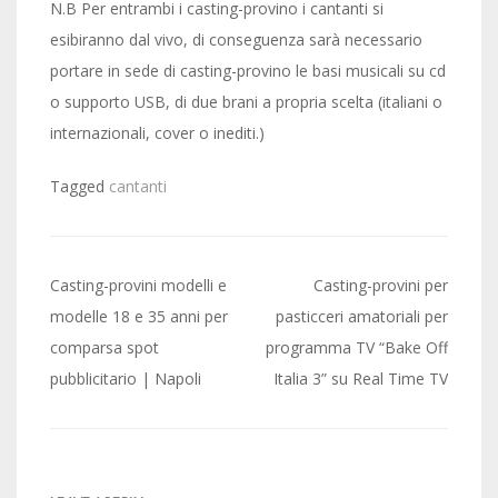
N.B Per entrambi i casting-provino i cantanti si
esibiranno dal vivo, di conseguenza sarà necessario
portare in sede di casting-provino le basi musicali su cd
o supporto USB, di due brani a propria scelta (italiani o
internazionali, cover o inediti.)
Tagged
cantanti
Post
Casting-provini modelli e
Casting-provini per
navigation
modelle 18 e 35 anni per
pasticceri amatoriali per
comparsa spot
programma TV “Bake Off
pubblicitario | Napoli
Italia 3” su Real Time TV