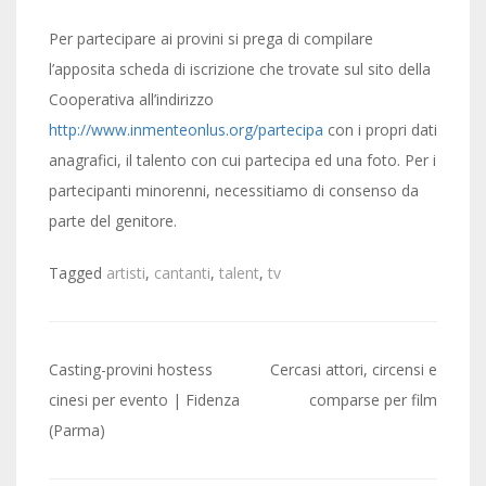
Per partecipare ai provini si prega di compilare
l’apposita scheda di iscrizione che trovate sul sito della
Cooperativa all’indirizzo
http://www.inmenteonlus.org/partecipa
con i propri dati
anagrafici, il talento con cui partecipa ed una foto. Per i
partecipanti minorenni, necessitiamo di consenso da
parte del genitore.
Tagged
artisti
,
cantanti
,
talent
,
tv
Post
Casting-provini hostess
Cercasi attori, circensi e
navigation
cinesi per evento | Fidenza
comparse per film
(Parma)