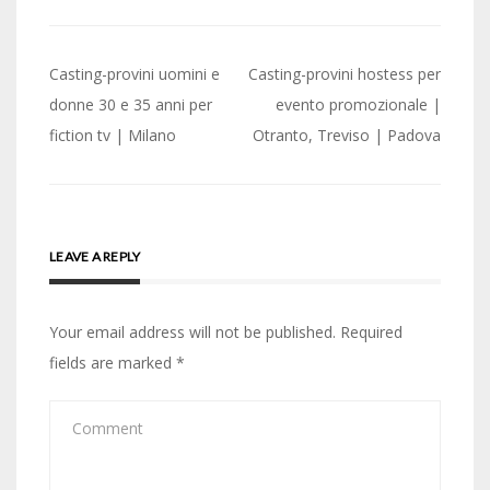
Post
Casting-provini uomini e
Casting-provini hostess per
navigation
donne 30 e 35 anni per
evento promozionale |
fiction tv | Milano
Otranto, Treviso | Padova
LEAVE A REPLY
Your email address will not be published.
Required
fields are marked
*