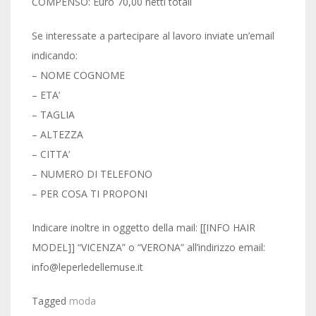
COMPENSO: Euro 70,00 netti totali
Se interessate a partecipare al lavoro inviate un’email
indicando:
– NOME COGNOME
– ETA’
– TAGLIA
– ALTEZZA
– CITTA’
– NUMERO DI TELEFONO
– PER COSA TI PROPONI
Indicare inoltre in oggetto della mail: [[INFO HAIR
MODEL]] “VICENZA” o “VERONA” all’indirizzo email:
info@leperledellemuse.it
Tagged
moda