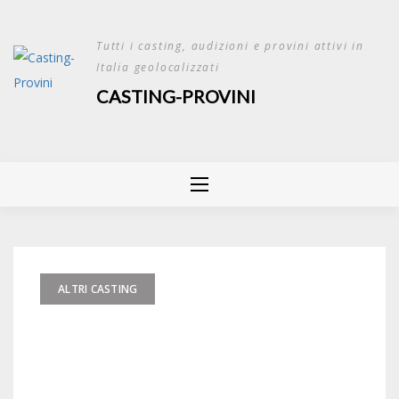
Skip
to
Tutti i casting, audizioni e provini attivi in
content
Italia geolocalizzati
CASTING-PROVINI
ALTRI CASTING