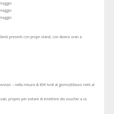
9 maggio
0 maggio
1 maggio
clienti presenti con propri stand, con diversi orari a
0
vizio – nella misura di 80€ lordi al giorno(60euro netti al
ssati, proprio per evitare di emettere dei voucher a vs.