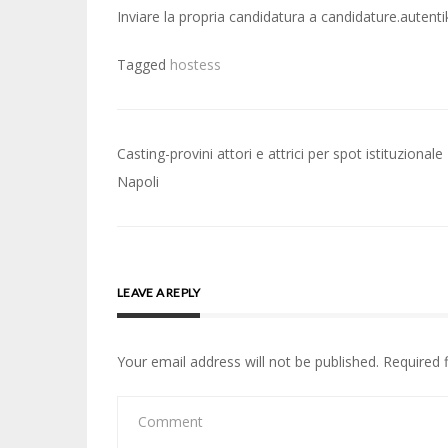
Inviare la propria candidatura a candidature.auten
Tagged
hostess
Post
Casting-provini attori e attrici per spot istituzionale
navigation
Napoli
LEAVE A REPLY
Your email address will not be published.
Required 