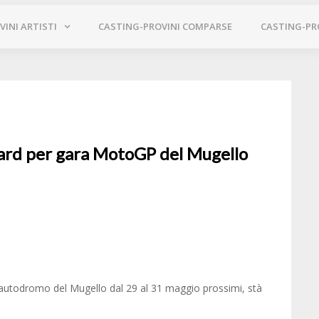
INI ARTISTI
CASTING-PROVINI COMPARSE
CASTING-PR
ward per gara MotoGP del Mugello
l’autodromo del Mugello dal 29 al 31 maggio prossimi, stà