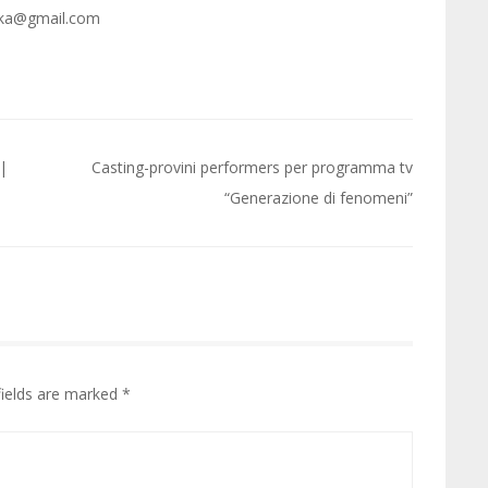
tika@gmail.com
 |
Casting-provini performers per programma tv
“Generazione di fenomeni”
fields are marked
*