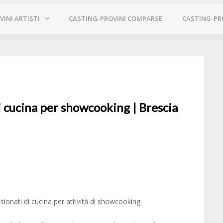
INI ARTISTI
CASTING-PROVINI COMPARSE
CASTING-PR
i cucina per showcooking | Brescia
onati di cucina per attività di ‪‎showcooking‬.