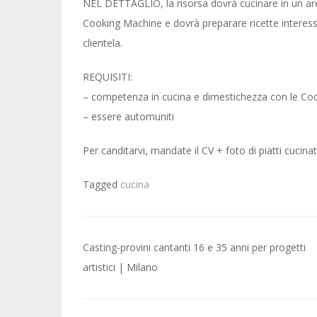
NEL DETTAGLIO, la risorsa dovrà cucinare in un area
Cooking Machine e dovrà preparare ricette interessa
clientela.
REQUISITI:
– competenza in cucina e dimestichezza con le Co
– essere automuniti
Per canditarvi, mandate il CV + foto di piatti cucin
Tagged
cucina
Post
Casting-provini cantanti 16 e 35 anni per progetti
navigation
artistici | Milano