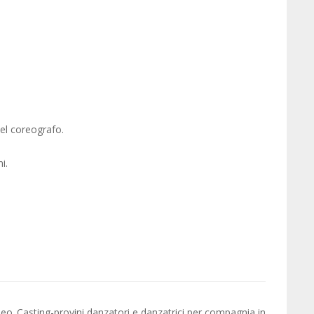
el coreografo.
i.
deo
Casting-provini danzatori e danzatrici per compagnia in