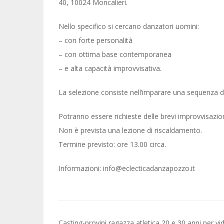
40, 10024 Moncalieri.
Nello specifico si cercano danzatori uomini:
– con forte personalità
– con ottima base contemporanea
– e alta capacità improvvisativa.
La selezione consiste nell’imparare una sequenza d
Potranno essere richieste delle brevi improvvisazion
Non è prevista una lezione di riscaldamento.
Termine previsto: ore 13.00 circa.
Informazioni: info@eclecticadanzapozzo.it
Post
Casting-provini ragazza atletica 20 e 30 anni per vi